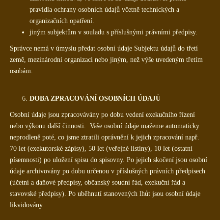
pravidla ochrany osobních údajů včetně technických a
organizačních opatření.
jiným subjektům v souladu s příslušnými právními předpisy.
Správce nemá v úmyslu předat osobní údaje Subjektu údajů do třetí
země, mezinárodní organizaci nebo jiným, než výše uvedeným třetím
osobám.
DOBA ZPRACOVÁNÍ OSOBNÍCH ÚDAJŮ
Osobní údaje jsou zpracovávány po dobu vedení exekučního řízení
nebo výkonu další činnosti. Vaše osobní údaje mažeme automaticky
neprodleně poté, co jsme ztratili oprávnění k jejich zpracování např.
70 let (exekutorské zápisy), 50 let (veřejné listiny), 10 let (ostatní
písemnosti) po uložení spisu do spisovny. Po jejich skočení jsou osobní
údaje archivovány po dobu určenou v příslušných právních předpisech
(účetní a daňové předpisy, občanský soudní řád, exekuční řád a
stavovské předpisy). Po uběhnutí stanovených lhůt jsou osobní údaje
likvidovány.