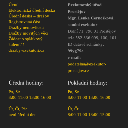
Úvod
Exekutorský úřad
Elektronická úřední deska
Prostějov
Úřední deska – dražby
Mgr. Lenka Černošková,
Registrovaná část
soudní exekutor
Dražby nemovitostí
Dolní 71, 796 01 Prostějov
Dražby movitých věcí
tel.: 582 336 099, 100, 101
Žádost o splátkový
ID datové schránky:
kalendář
drazby-exekutori.cz
99yg79e
e-mail:
podatelna@exekutor-
prostejov.cz
Úřední hodiny:
Pokladní hodiny:
Po, St:
Po, St:
8:00-11:00 13:00-16:00
8:00-11:00 13:00-16:00
Út, Čt, Pá:
Út, Čt:
není úřední den
8:00-11:00 13:00-15:00