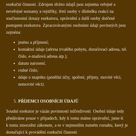
exekuční činnosti. Zdrojem těchto údajů jsou zejména veřejné a
neveřejné seznamy a rejstříky, třetí osoby v důsledku reakcí na
součinnostní dotazy exekutora, oprávnění a další osoby dotčené
postupem exekutora. Zpracovávanými osobními údaji povinných jsou
zejména:
jméno a příjmení;
kontaktní údaje (adresa trvalého pobytu, doručovací adresa, tel.
číslo, e-mailová adresa atp.);
datum narození;
rodné číslo;
údaje o majetku (peněžní účty, spoření, příjmy, movité věci,
nemovité věci).
PŘÍJEMCI OSOBNÍCH ÚDAJŮ
Soudní exekutor je vázán povinností mlčenlivosti. Osobní údaje tedy
předáváme pouze v případech, kdy k tomu máme oprávnění, jsme-li
k tomu zmocněni zákonem, a to v nejmenším nutném rozsahu, který je
dostačující k provádění exekuční činnosti.