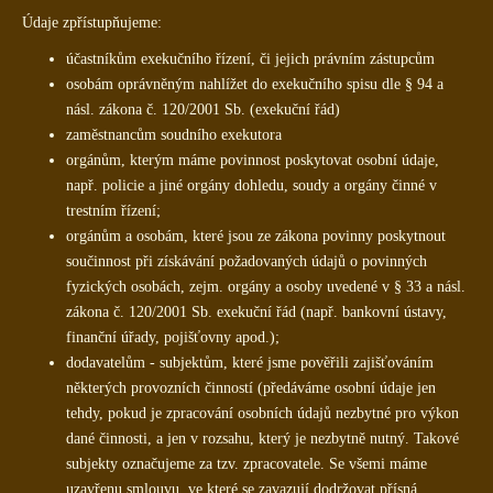
Údaje zpřístupňujeme:
účastníkům exekučního řízení, či jejich právním zástupcům
osobám oprávněným nahlížet do exekučního spisu dle § 94 a
násl. zákona č. 120/2001 Sb. (exekuční řád)
zaměstnancům soudního exekutora
orgánům, kterým máme povinnost poskytovat osobní údaje,
např. policie a jiné orgány dohledu, soudy a orgány činné v
trestním řízení;
orgánům a osobám, které jsou ze zákona povinny poskytnout
součinnost při získávání požadovaných údajů o povinných
fyzických osobách, zejm. orgány a osoby uvedené v § 33 a násl.
zákona č. 120/2001 Sb. exekuční řád (např. bankovní ústavy,
finanční úřady, pojišťovny apod.);
dodavatelům - subjektům, které jsme pověřili zajišťováním
některých provozních činností (předáváme osobní údaje jen
tehdy, pokud je zpracování osobních údajů nezbytné pro výkon
dané činnosti, a jen v rozsahu, který je nezbytně nutný. Takové
subjekty označujeme za tzv. zpracovatele. Se všemi máme
uzavřenu smlouvu, ve které se zavazují dodržovat přísná