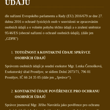
ÚDAJŮ
dle nařízení Evropského parlamentu a Rady (EU) 2016/679 ze dne 27.
dubna 2016 o ochraně fyzických osob v souvislosti se zpracováním
osobních údajů a o volném pohybu těchto údajů a o zrušení směrnice
95/46/ES (obecné nařízení o ochraně osobních údajů), (dále jen
„GDPR“)
TOTOŽNOST A KONTAKTNÍ ÚDAJE SPRÁVCE
OSOBNÍCH ÚDAJŮ
Správcem osobních údajů je soudní exekutor Mgr. Lenka Černošková,
Exekutorský úřad Prostějov, se sídlem Dolní 2073/71, 796 01
Prostějov, IČ 66 24 35 05 (dále jen
„Správce“
).
KONTAKTNÍ ÚDAJE POVĚŘENECE PRO OCHRANU
OSOBNÍCH ÚDAJŮ
Správce jmenoval Mgr. Jiřího Navrátila jako pověřence pro ochranu