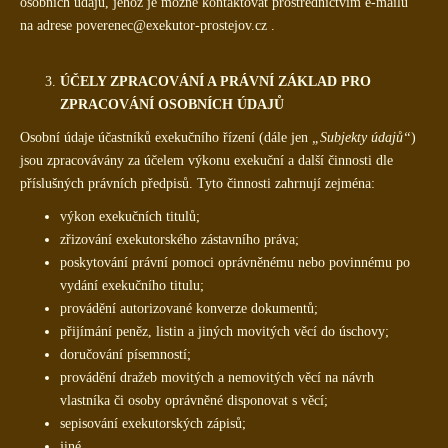
osobních údajů, jehož je možné kontaktovat prostřednictvím e-mailu
na adrese poverenec@exekutor-prostejov.cz .
ÚČELY ZPRACOVÁNÍ A PRÁVNÍ ZÁKLAD PRO
ZPRACOVÁNÍ OSOBNÍCH ÚDAJŮ
Osobní údaje účastníků exekučního řízení (dále jen
„Subjekty údajů“
)
jsou zpracovávány za účelem výkonu exekuční a další činnosti dle
příslušných právních předpisů. Tyto činnosti zahrnují zejména:
výkon exekučních titulů;
zřizování exekutorského zástavního práva;
poskytování právní pomoci oprávněnému nebo povinnému po
vydání exekučního titulu;
provádění autorizované konverze dokumentů;
přijímání peněz, listin a jiných movitých věcí do úschovy;
doručování písemností;
provádění dražeb movitých a nemovitých věcí na návrh
vlastníka či osoby oprávněné disponovat s věcí;
sepisování exekutorských zápisů;
jiné